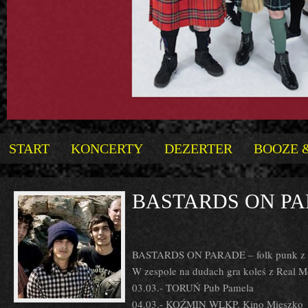
START
KONCERTY
DEZERTER
BOOZE 
BASTARDS ON P
BASTARDS ON PARADE – folk punk z hi
W zespole na dudach gra koleś z Real 
03.03.- TORUŃ Pub Pamela
04.03.- KOŹMIN WLKP. Kino Mieszko